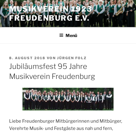
Zum
MUSIKVEREIN 1923
Inhalt
FREUDENBURG E.V.
springen
Menü
VERÖFFENTLICHT
8. AUGUST 2018
VON
JÜRGEN FOLZ
AM
Jubiläumsfest 95 Jahre
Musikverein Freudenburg
Liebe Freudenburger Mitbürgerinnen und Mitbürger,
Verehrte Musik- und Festgäste aus nah und fern,