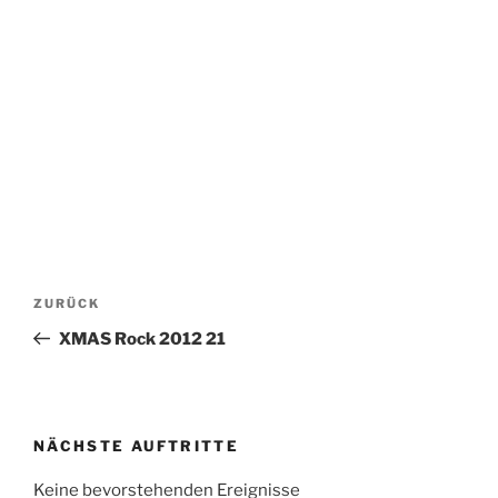
Beitragsnavigation
Vorheriger
ZURÜCK
Beitrag
XMAS Rock 2012 21
NÄCHSTE AUFTRITTE
Keine bevorstehenden Ereignisse