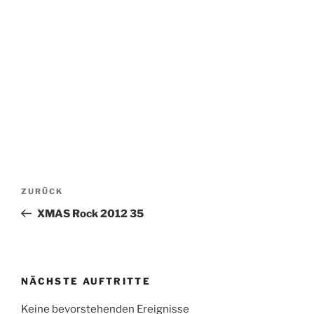
Beitragsnavigation
Vorheriger
ZURÜCK
Beitrag
XMAS Rock 2012 35
NÄCHSTE AUFTRITTE
Keine bevorstehenden Ereignisse